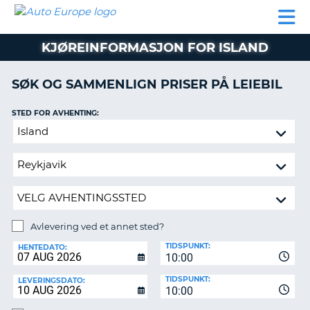
AUTO
LEIEBIL
LEASING
LEIE
EUROPE
LEIEBIL
AV BIL I
PARTNER
SUPPORT
BOBIL
LEASING
EUROPA
KJØREINFORMASJON FOR ISLAND
AV
BIL
AP
I
SØK OG SAMMENLIGN PRISER PÅ LEIEBIL
EUROPA
STED FOR AVHENTING:
R
LEIE
G
BOBIL
Avlevering
ved
PARTNER
et
annet
SUPPORT
sted?
MITT
MEDLEMSSKAP
Avlevering ved et annet sted?
AVLEVERINGSSTED:
ADMINISTRER
TIDSPUNKT:
HENTEDATO:
MIN
10:00
BOOKING
TIDSPUNKT:
LEVERINGSDATO:
10:00
NORGE