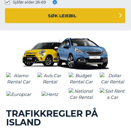
Sjåfør alder 26-69
SØK LEIEBIL
TRAFIKKREGLER PÅ
ISLAND
T