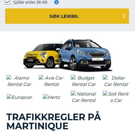
Sjåfør alder 26-69
SØK LEIEBIL
TRAFIKKREGLER PÅ
MARTINIQUE
T