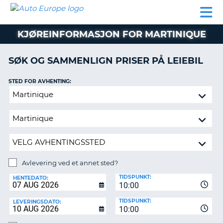
AUTO
LEIEBIL
LEASING
LEIE
EUROPE
LEIEBIL
AV BIL I
PARTNER
SUPPORT
BOBIL
LEASING
EUROPA
KJØREINFORMASJON FOR MARTINIQUE
AV
BIL
AP
I
SØK OG SAMMENLIGN PRISER PÅ LEIEBIL
EUROPA
STED FOR AVHENTING:
R
LEIE
G
BOBIL
Avlevering
ved
PARTNER
et
annet
SUPPORT
sted?
MITT
MEDLEMSSKAP
Avlevering ved et annet sted?
AVLEVERINGSSTED:
ADMINISTRER
TIDSPUNKT:
HENTEDATO:
MIN
10:00
BOOKING
TIDSPUNKT:
LEVERINGSDATO:
10:00
NORGE