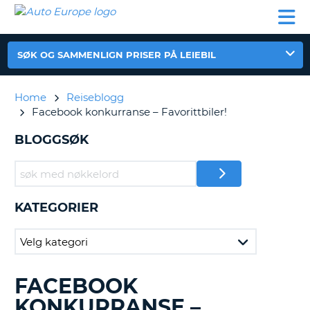
AUTO
LEIEBIL
LEASING
LEIE
EUROPE
LEIEBIL
AV BIL I
PARTNER
SUPPORT
BOBIL
LEASING
EUROPA
AV
SØK OG SAMMENLIGN PRISER PÅ LEIEBIL
BIL
AP
I
EUROPA
Home
Reiseblogg
Facebook konkurranse – Favorittbiler!
R
LEIE
G
BOBIL
BLOGGSØK
PARTNER
SUPPORT
MITT
KATEGORIER
MEDLEMSSKAP
ADMINISTRER
MIN
BOOKING
FACEBOOK
SØKER
NORGE
ETTER
KONKURRANSE –
BLOGGINNLEGG......