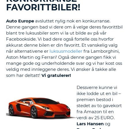
FAVORITTBILER!
Auto Europe
avsluttet nylig nok en konkurranse.
Denne gangen bad vi dere om å velge deres favorittbil
blant tre luksusbiler som vi la ut bilde av på vår
Facebookside. Vi bad dere også fortelle oss hvorfor
akkurat denne bilen er din favoritt. Et vanskelig valg
når alternativene er
luksusmodeller
fra Lamborghini,
Aston Martin og Ferrari! Også denne gangen fikk vi
mange gode og underholdende svar og vi har kost oss
veldig med innleggene deres. Vi ønsker å takke alle
som har deltatt!
Vi gratulerer!
Dessverre kunne vi
ikke lodde ut en bil –
premien bestod i
stedet av to gavekort
fra Amazon til en
verdi av 25 EURO.
Lars
Hansen
og
T