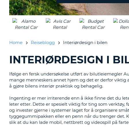
NORGE
Home
Reiseblogg
Interiørdesign i bilen
INTERIØRDESIGN I BI
SØKER
ETTER
BLOGGINNLEGG......
Ifølge en fersk undersøkelse utført av bilutleiemegler Aut
mange menneskers annet hjem og det er derfor viktig at
å gjøre bilens interiør praktisk og behagelig.
Ingenting er mer irriterende enn å ikke finne det du lete
leter etter. Dette er spesielt viktig for ting som verktø
og invester gjerne i systemer laget for å organisere små
tyggegummipakken eller en penn når du trenger det. Kj
slik at du kan lade mobil, nettbrett og videospill på farte