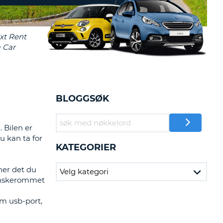
TER OG
DSPARTNERE
INN HER
BLOGGSØK
. Bilen er
u kan ta for
KATEGORIER
nner det du
 hanskerommet
m usb-port,