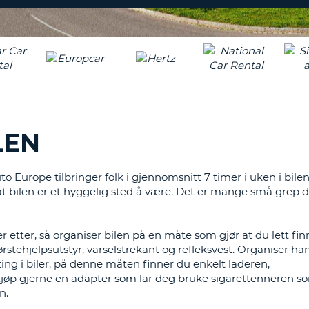
MINST
EN
AGEN
SAMARBEI
STOR
LOGG 
BOKSTAV.
ENDRE
PASSORD
MINST
EN
LITEN
CANCEL
BOKSTAV.
LEN
MINST
ETT
TALL.
o Europe tilbringer folk i gjennomsnitt 7 timer i uken i bilen
MINST
 bilen er et hyggelig sted å være. Det er mange små grep d
ETT
TEGN
r etter, så organiser bilen på en måte som gjør at du lett fi
y, førstehjelpsutstyr, varselstrekant og refleksvest. Organiser
ting i biler, på denne måten finner du enkelt laderen,
øp gjerne en adapter som lar deg bruke sigarettenneren so
n.