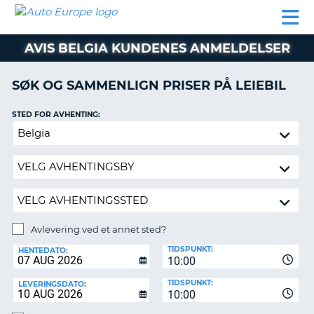
AUTO
LEIEBIL
LEASING
LEIE
EUROPE
LEIEBIL
AV BIL I
PARTNER
SUPPORT
BOBIL
LEASING
EUROPA
AVIS BELGIA KUNDENES ANMELDELSER
AV
BIL
AP
I
SØK OG SAMMENLIGN PRISER PÅ LEIEBIL
EUROPA
STED FOR AVHENTING:
R
LEIE
G
BOBIL
Avlevering
ved
PARTNER
et
annet
SUPPORT
sted?
MITT
MEDLEMSSKAP
Avlevering ved et annet sted?
AVLEVERINGSSTED:
ADMINISTRER
TIDSPUNKT:
HENTEDATO:
MIN
10:00
BOOKING
TIDSPUNKT:
LEVERINGSDATO:
10:00
NORGE