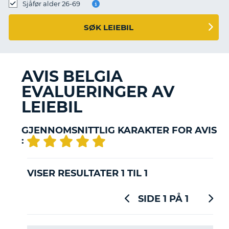
Sjåfør alder 26-69
SØK LEIEBIL
AVIS BELGIA
EVALUERINGER AV
LEIEBIL
GJENNOMSNITTLIG KARAKTER FOR AVIS
:
VISER RESULTATER 1 TIL 1
SIDE 1 PÅ 1
T