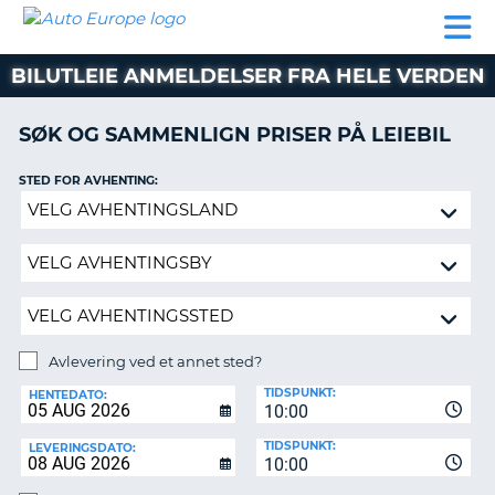
AUTO
LEIEBIL
LEASING
LEIE
EUROPE
LEIEBIL
AV BIL I
PARTNER
SUPPORT
BOBIL
LEASING
EUROPA
BILUTLEIE ANMELDELSER FRA HELE VERDEN
AV
BIL
AP
I
SØK OG SAMMENLIGN PRISER PÅ LEIEBIL
EUROPA
STED FOR AVHENTING:
R
LEIE
G
BOBIL
Avlevering
ved
PARTNER
et
annet
SUPPORT
sted?
MITT
MEDLEMSSKAP
Avlevering ved et annet sted?
AVLEVERINGSSTED:
ADMINISTRER
TIDSPUNKT:
HENTEDATO:
MIN
10:00
BOOKING
TIDSPUNKT:
LEVERINGSDATO:
10:00
NORGE