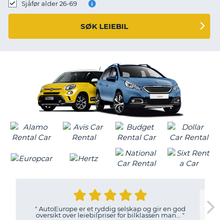
Sjåfør alder 26-69
SØK LEIEBIL
"
AutoEurope er et ryddig selskap og gir en god
oversikt over leiebilpriser for bilklassen man...
"
T