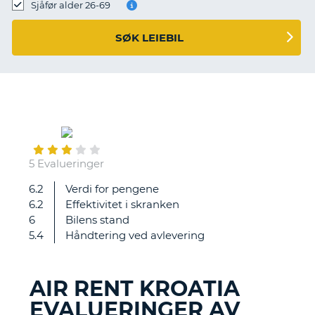
Sjåfør alder 26-69
SØK LEIEBIL
September
19
5 Evalueringer
6.2
Verdi for pengene
Topp
6.2
Effektivitet i skranken
service
6
Bilens stand
og
5.4
Håndtering ved avlevering
hjelp.
AIR RENT KROATIA
EVALUERINGER AV
T