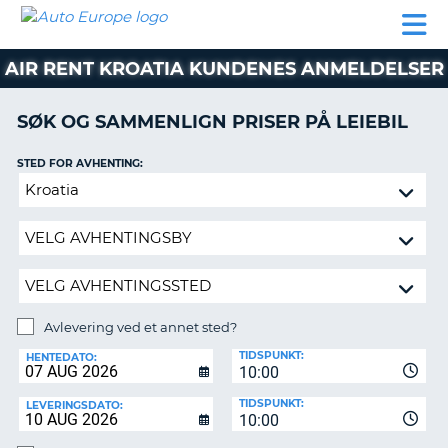
AUTO
LEIEBIL
LEASING
LEIE
EUROPE
LEIEBIL
AV BIL I
PARTNER
SUPPORT
BOBIL
LEASING
EUROPA
AIR RENT KROATIA KUNDENES ANMELDELSER
AV
BIL
AP
I
SØK OG SAMMENLIGN PRISER PÅ LEIEBIL
EUROPA
STED FOR AVHENTING:
R
LEIE
G
BOBIL
Avlevering
ved
PARTNER
et
annet
SUPPORT
sted?
MITT
MEDLEMSSKAP
Avlevering ved et annet sted?
AVLEVERINGSSTED:
ADMINISTRER
TIDSPUNKT:
HENTEDATO:
MIN
10:00
BOOKING
TIDSPUNKT:
LEVERINGSDATO:
10:00
NORGE