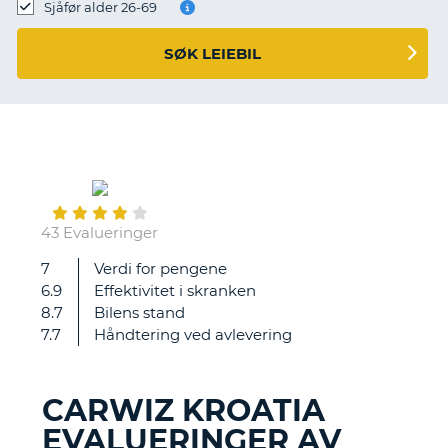
Sjåfør alder 26-69
SØK LEIEBIL
August
24
43 Evalueringer
7
Verdi for pengene
ok
6.9
Effektivitet i skranken
8.7
Bilens stand
7.7
Håndtering ved avlevering
CARWIZ KROATIA
EVALUERINGER AV
T