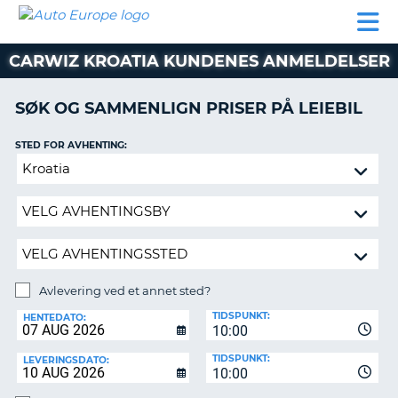
AUTO
LEIEBIL
LEASING
LEIE
EUROPE
LEIEBIL
AV BIL I
PARTNER
SUPPORT
BOBIL
LEASING
EUROPA
CARWIZ KROATIA KUNDENES ANMELDELSER
AV
BIL
AP
I
SØK OG SAMMENLIGN PRISER PÅ LEIEBIL
EUROPA
STED FOR AVHENTING:
R
LEIE
G
BOBIL
Avlevering
ved
PARTNER
et
annet
SUPPORT
sted?
MITT
MEDLEMSSKAP
Avlevering ved et annet sted?
AVLEVERINGSSTED:
ADMINISTRER
TIDSPUNKT:
HENTEDATO:
MIN
10:00
BOOKING
TIDSPUNKT:
LEVERINGSDATO:
10:00
NORGE