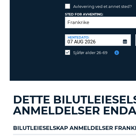
Avlevering ved et annet sted?
NORGE
STED FOR AVHENTING:
AVLEVERINGSSTED:
HENTEDATO:
Avlevering
ved
Sjåfør alder 26-69
et
annet
sted?
DETTE BILUTLEIESE
ANMELDELSER ENDA
BILUTLEIESELSKAP ANMELDELSER FRANK