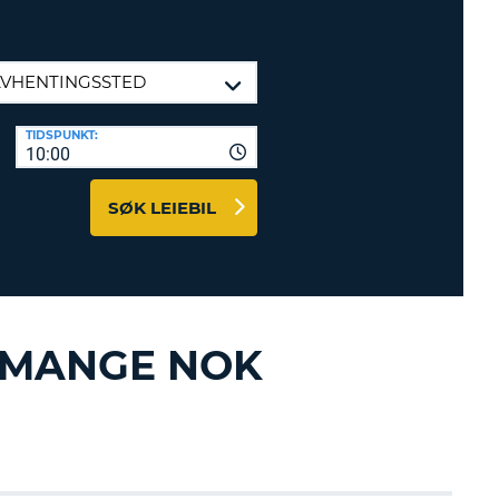
TER OG
DSPARTNERE
INN HER
TIDSPUNKT:
10:00
SØK LEIEBIL
T MANGE NOK