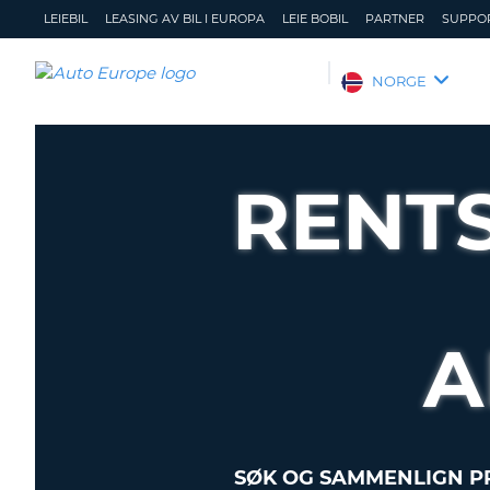
LEIEBIL
LEASING AV BIL I EUROPA
LEIE BOBIL
PARTNER
SUPPO
AUTO
NORGE
EUROPE
LEIEBIL
LEASING
RENT
AV
BIL
I
EUROPA
LEIE
BOBIL
A
PARTNER
SUPPORT
MITT
ADMINISTRER
MEDLEMSSKAP
MIN
SØK OG SAMMENLIGN PR
BOOKING