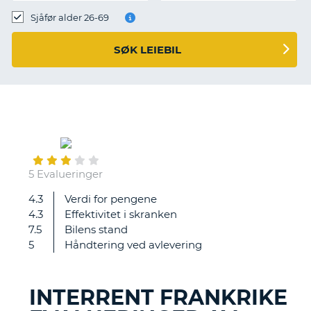
Sjåfør alder 26-69
SØK LEIEBIL
July
31
5 Evalueringer
4.3
Verdi for pengene
Fornøyd
4.3
Effektivitet i skranken
7.5
Bilens stand
5
Håndtering ved avlevering
INTERRENT FRANKRIKE
T