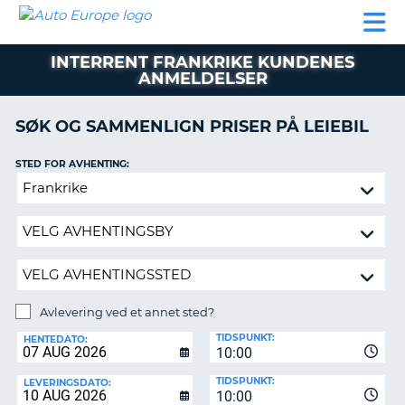
AUTO
LEIEBIL
LEASING
LEIE
EUROPE
LEIEBIL
AV BIL I
PARTNER
SUPPORT
BOBIL
LEASING
EUROPA
INTERRENT FRANKRIKE KUNDENES
AV
ANMELDELSER
BIL
AP
I
EUROPA
SØK OG SAMMENLIGN PRISER PÅ LEIEBIL
R
LEIE
STED FOR AVHENTING:
G
BOBIL
Avlevering
PARTNER
ved
et
SUPPORT
annet
MITT
sted?
MEDLEMSSKAP
Avlevering ved et annet sted?
ADMINISTRER
AVLEVERINGSSTED:
MIN
TIDSPUNKT:
HENTEDATO:
BOOKING
10:00
NORGE
TIDSPUNKT:
LEVERINGSDATO:
10:00