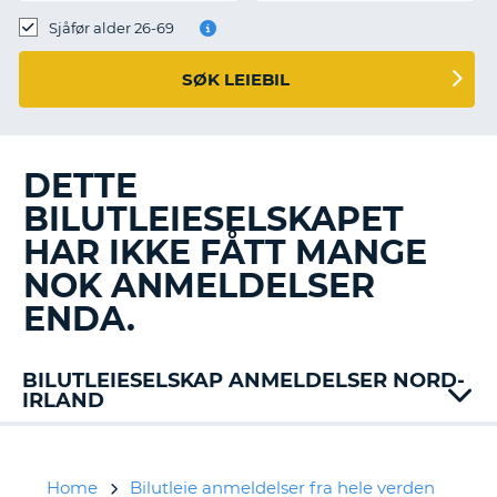
Sjåfør alder 26-69
SØK LEIEBIL
DETTE
BILUTLEIESELSKAPET
HAR IKKE FÅTT MANGE
NOK ANMELDELSER
ENDA.
BILUTLEIESELSKAP ANMELDELSER NORD-
IRLAND
Alamo
Dollar
Enterprise
Home
Bilutleie anmeldelser fra hele verden
T