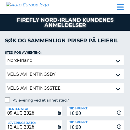
AUTO
LEIEBIL
LEASING
LEIE
EUROPE
LEIEBIL
AV BIL I
PARTNER
SUPPORT
BOBIL
LEASING
EUROPA
FIREFLY NORD-IRLAND KUNDENES
AV
ANMELDELSER
BIL
AP
I
EUROPA
SØK OG SAMMENLIGN PRISER PÅ LEIEBIL
R
LEIE
STED FOR AVHENTING:
G
BOBIL
Avlevering
PARTNER
ved
et
SUPPORT
annet
MITT
sted?
MEDLEMSSKAP
Avlevering ved et annet sted?
ADMINISTRER
AVLEVERINGSSTED:
MIN
TIDSPUNKT:
HENTEDATO:
BOOKING
10:00
NORGE
TIDSPUNKT:
LEVERINGSDATO:
10:00