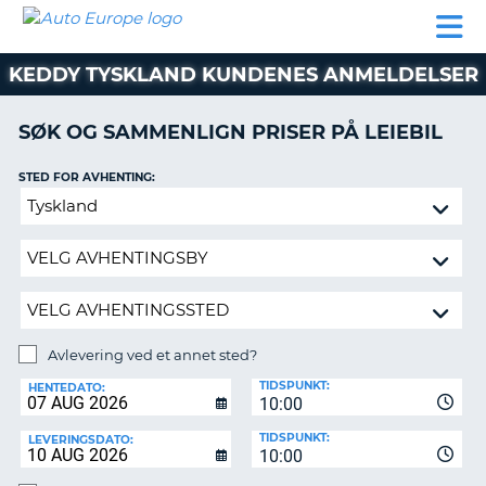
AUTO
LEIEBIL
LEASING
LEIE
EUROPE
LEIEBIL
AV BIL I
PARTNER
SUPPORT
BOBIL
LEASING
EUROPA
KEDDY TYSKLAND KUNDENES ANMELDELSER
AV
BIL
AP
I
SØK OG SAMMENLIGN PRISER PÅ LEIEBIL
EUROPA
STED FOR AVHENTING:
R
LEIE
G
BOBIL
Avlevering
ved
PARTNER
et
annet
SUPPORT
sted?
MITT
MEDLEMSSKAP
Avlevering ved et annet sted?
AVLEVERINGSSTED:
ADMINISTRER
TIDSPUNKT:
HENTEDATO:
MIN
10:00
BOOKING
TIDSPUNKT:
LEVERINGSDATO:
10:00
NORGE