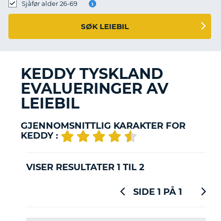
Sjåfør alder 26-69
SØK LEIEBIL
KEDDY TYSKLAND
EVALUERINGER AV
LEIEBIL
GJENNOMSNITTLIG KARAKTER FOR
KEDDY :
VISER RESULTATER 1 TIL 2
SIDE 1 PÅ 1
T