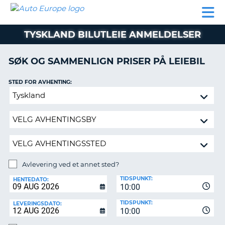
AUTO
LEIEBIL
LEASING
LEIE
EUROPE
LEIEBIL
AV BIL I
PARTNER
SUPPORT
BOBIL
LEASING
EUROPA
TYSKLAND BILUTLEIE ANMELDELSER
AV
BIL
AP
I
SØK OG SAMMENLIGN PRISER PÅ LEIEBIL
EUROPA
STED FOR AVHENTING:
R
LEIE
G
BOBIL
Avlevering
ved
PARTNER
et
annet
SUPPORT
sted?
MITT
MEDLEMSSKAP
Avlevering ved et annet sted?
AVLEVERINGSSTED:
ADMINISTRER
TIDSPUNKT:
HENTEDATO:
MIN
10:00
BOOKING
TIDSPUNKT:
LEVERINGSDATO:
10:00
NORGE