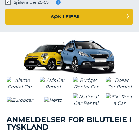
Sjåfør alder 26-69
SØK LEIEBIL
ANMELDELSER FOR BILUTLEIE I
TYSKLAND
T