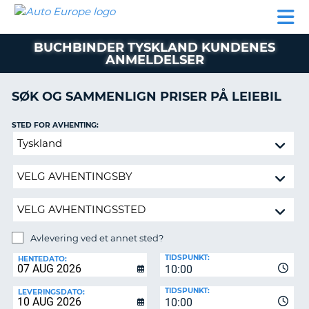
AUTO
LEIEBIL
LEASING
LEIE
EUROPE
LEIEBIL
AV BIL I
PARTNER
SUPPORT
BOBIL
LEASING
EUROPA
BUCHBINDER TYSKLAND KUNDENES
AV
ANMELDELSER
BIL
AP
I
EUROPA
SØK OG SAMMENLIGN PRISER PÅ LEIEBIL
R
LEIE
STED FOR AVHENTING:
G
BOBIL
Avlevering
PARTNER
ved
et
SUPPORT
annet
MITT
sted?
MEDLEMSSKAP
Avlevering ved et annet sted?
ADMINISTRER
AVLEVERINGSSTED:
MIN
TIDSPUNKT:
HENTEDATO:
BOOKING
10:00
NORGE
TIDSPUNKT:
LEVERINGSDATO:
10:00