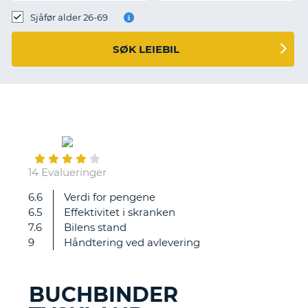
Sjåfør alder 26-69
SØK LEIEBIL
April
05
14 Evalueringer
6.6
Verdi for pengene
The
6.5
Effektivitet i skranken
person
7.6
Bilens stand
behind
9
Håndtering ved avlevering
the
desk,
J
BUCHBINDER
Müller,
T