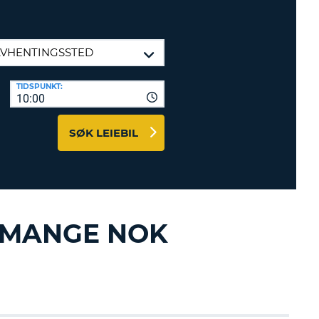
TER OG
DSPARTNERE
INN HER
TIDSPUNKT:
10:00
SØK LEIEBIL
T MANGE NOK