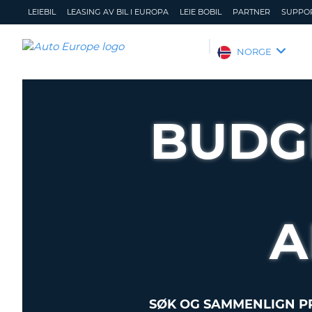
LEIEBIL
LEASING AV BIL I EUROPA
LEIE BOBIL
PARTNER
SUPPO
AUTO
NORGE
EUROPE
LEIEBIL
LEASING
BUDG
AV
BIL
I
EUROPA
LEIE
BOBIL
A
PARTNER
SUPPORT
MITT
ADMINISTRER
MEDLEMSSKAP
MIN
SØK OG SAMMENLIGN PR
BOOKING