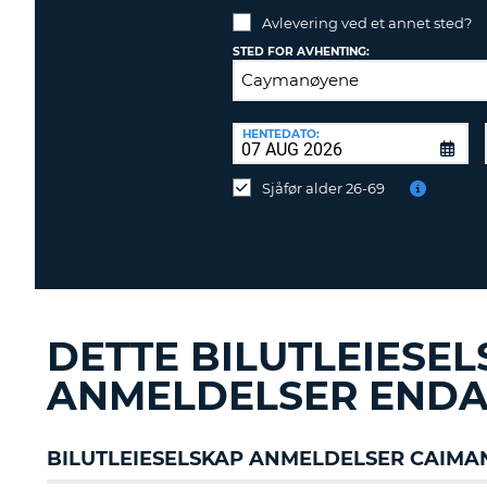
Avlevering ved et annet sted?
NORGE
STED FOR AVHENTING:
AVLEVERINGSSTED:
HENTEDATO:
Avlevering
ved
Sjåfør alder 26-69
et
annet
sted?
DETTE BILUTLEIESE
ANMELDELSER ENDA
BILUTLEIESELSKAP ANMELDELSER CAIM