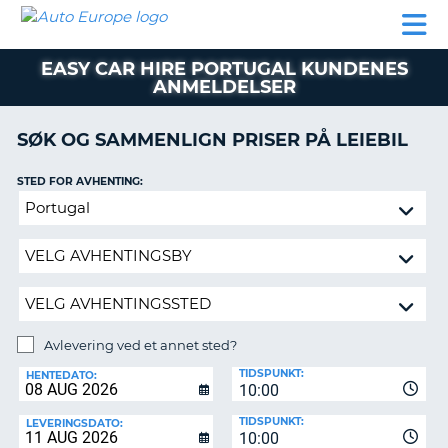
AUTO
LEIEBIL
LEASING
LEIE
EUROPE
LEIEBIL
AV BIL I
PARTNER
SUPPORT
BOBIL
LEASING
EUROPA
EASY CAR HIRE PORTUGAL KUNDENES
AV
ANMELDELSER
BIL
AP
I
EUROPA
SØK OG SAMMENLIGN PRISER PÅ LEIEBIL
R
LEIE
STED FOR AVHENTING:
G
BOBIL
Avlevering
PARTNER
ved
et
SUPPORT
annet
MITT
sted?
MEDLEMSSKAP
Avlevering ved et annet sted?
ADMINISTRER
AVLEVERINGSSTED:
MIN
TIDSPUNKT:
HENTEDATO:
BOOKING
10:00
NORGE
TIDSPUNKT:
LEVERINGSDATO:
10:00