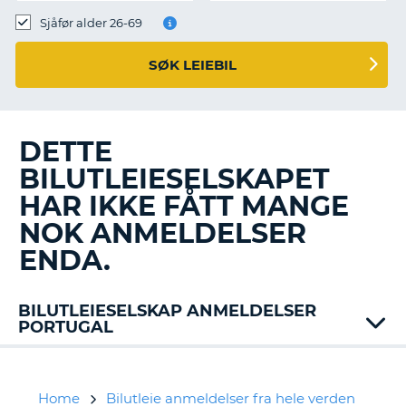
Sjåfør alder 26-69
SØK LEIEBIL
DETTE
BILUTLEIESELSKAPET
HAR IKKE FÅTT MANGE
NOK ANMELDELSER
ENDA.
BILUTLEIESELSKAP ANMELDELSER
PORTUGAL
Alamo
AT
Faialense
Home
Bilutleie anmeldelser fra hele verden
T