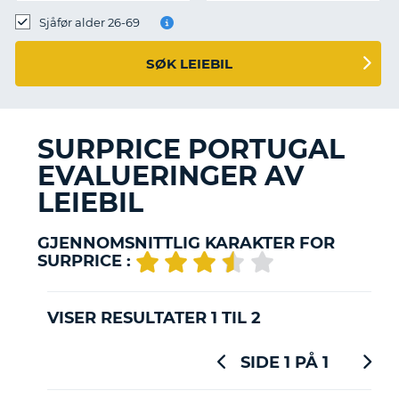
Sjåfør alder 26-69
SØK LEIEBIL
SURPRICE PORTUGAL
EVALUERINGER AV
LEIEBIL
GJENNOMSNITTLIG KARAKTER FOR
SURPRICE :
VISER RESULTATER 1 TIL 2
SIDE 1 PÅ 1
T