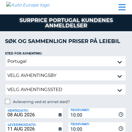
AUTO
LEIEBIL
LEASING
LEIE
EUROPE
LEIEBIL
AV BIL I
PARTNER
SUPPORT
BOBIL
LEASING
EUROPA
SURPRICE PORTUGAL KUNDENES
AV
ANMELDELSER
BIL
AP
I
EUROPA
SØK OG SAMMENLIGN PRISER PÅ LEIEBIL
R
LEIE
STED FOR AVHENTING:
G
BOBIL
Avlevering
PARTNER
ved
et
SUPPORT
annet
MITT
sted?
MEDLEMSSKAP
Avlevering ved et annet sted?
ADMINISTRER
AVLEVERINGSSTED:
MIN
TIDSPUNKT:
HENTEDATO:
BOOKING
10:00
NORGE
TIDSPUNKT:
LEVERINGSDATO:
10:00