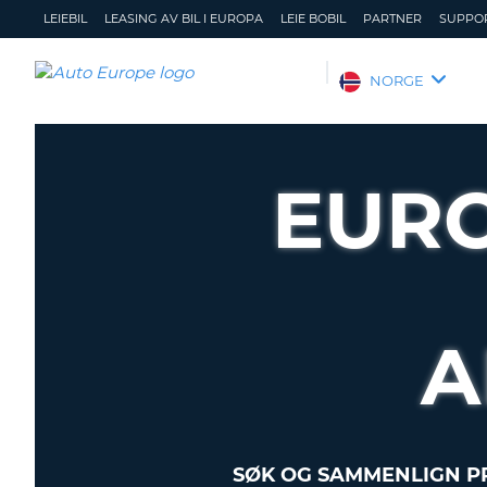
LEIEBIL
LEASING AV BIL I EUROPA
LEIE BOBIL
PARTNER
SUPPO
AUTO
NORGE
EUROPE
LEIEBIL
LEASING
EUR
AV
BIL
I
EUROPA
LEIE
BOBIL
A
PARTNER
SUPPORT
MITT
ADMINISTRER
MEDLEMSSKAP
MIN
SØK OG SAMMENLIGN PR
BOOKING