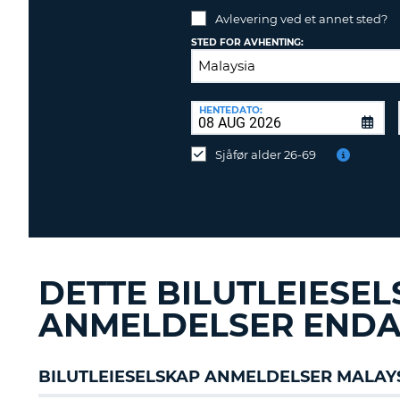
Avlevering ved et annet sted?
NORGE
STED FOR AVHENTING:
AVLEVERINGSSTED:
HENTEDATO:
Avlevering
ved
Sjåfør alder 26-69
et
annet
sted?
DETTE BILUTLEIESE
ANMELDELSER ENDA
BILUTLEIESELSKAP ANMELDELSER MALAY