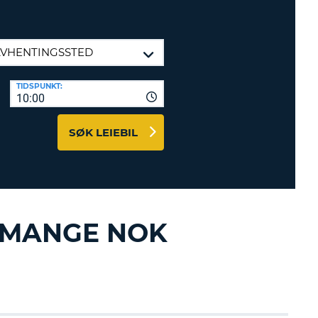
TER OG
DSPARTNERE
INN HER
TIDSPUNKT:
10:00
SØK LEIEBIL
T MANGE NOK