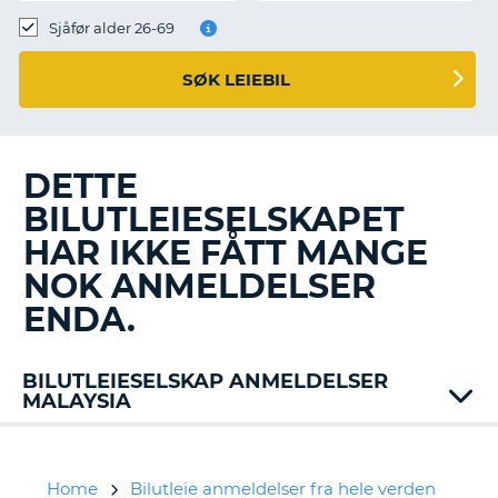
Sjåfør alder 26-69
SØK LEIEBIL
DETTE
BILUTLEIESELSKAPET
HAR IKKE FÅTT MANGE
NOK ANMELDELSER
ENDA.
BILUTLEIESELSKAP ANMELDELSER
MALAYSIA
Avis
Europcar
Home
Bilutleie anmeldelser fra hele verden
T