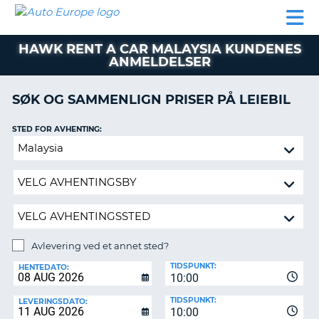
AUTO
LEIEBIL
LEASING
LEIE
EUROPE
LEIEBIL
AV BIL I
PARTNER
SUPPORT
BOBIL
LEASING
EUROPA
HAWK RENT A CAR MALAYSIA KUNDENES
AV
ANMELDELSER
BIL
AP
I
EUROPA
SØK OG SAMMENLIGN PRISER PÅ LEIEBIL
R
LEIE
STED FOR AVHENTING:
G
BOBIL
Avlevering
PARTNER
ved
et
SUPPORT
annet
MITT
sted?
MEDLEMSSKAP
Avlevering ved et annet sted?
ADMINISTRER
AVLEVERINGSSTED:
MIN
TIDSPUNKT:
HENTEDATO:
BOOKING
10:00
NORGE
TIDSPUNKT:
LEVERINGSDATO:
10:00