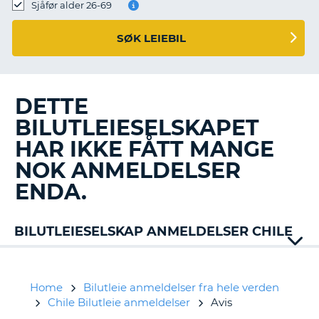
Sjåfør alder 26-69
SØK LEIEBIL
DETTE
BILUTLEIESELSKAPET
HAR IKKE FÅTT MANGE
NOK ANMELDELSER
ENDA.
BILUTLEIESELSKAP ANMELDELSER CHILE
Chileanrac
Econorent
Europcar
Home
Bilutleie anmeldelser fra hele verden
Gamarent
Chile Bilutleie anmeldelser
Avis
T