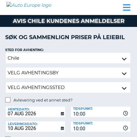
AUTO
LEIEBIL
LEASING
LEIE
EUROPE
LEIEBIL
AV BIL I
PARTNER
SUPPORT
BOBIL
LEASING
EUROPA
AVIS CHILE KUNDENES ANMELDELSER
AV
BIL
AP
I
SØK OG SAMMENLIGN PRISER PÅ LEIEBIL
EUROPA
STED FOR AVHENTING:
R
LEIE
G
BOBIL
Avlevering
ved
PARTNER
et
annet
SUPPORT
sted?
MITT
MEDLEMSSKAP
Avlevering ved et annet sted?
AVLEVERINGSSTED:
ADMINISTRER
TIDSPUNKT:
HENTEDATO:
MIN
10:00
BOOKING
TIDSPUNKT:
LEVERINGSDATO:
10:00
NORGE