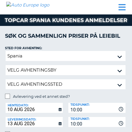
AUTO
LEIEBIL
LEASING
LEIE
EUROPE
LEIEBIL
AV BIL I
PARTNER
SUPPORT
BOBIL
LEASING
EUROPA
TOPCAR SPANIA KUNDENES ANMELDELSER
AV
BIL
AP
I
SØK OG SAMMENLIGN PRISER PÅ LEIEBIL
EUROPA
STED FOR AVHENTING:
R
LEIE
G
BOBIL
Avlevering
ved
PARTNER
et
annet
SUPPORT
sted?
MITT
MEDLEMSSKAP
Avlevering ved et annet sted?
AVLEVERINGSSTED:
ADMINISTRER
TIDSPUNKT:
HENTEDATO:
MIN
10:00
BOOKING
TIDSPUNKT:
LEVERINGSDATO:
10:00
NORGE