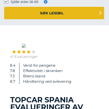
Sjåfør alder 26-69
SØK LEIEBIL
February
28
41 Evalueringer
8.4
Verdi for pengene
Den
7.8
Effektivitet i skranken
er
7.3
Bilens stand
veldig
8.7
Håndtering ved avlevering
bra!
TOPCAR SPANIA
EVALUERINGER AV
T