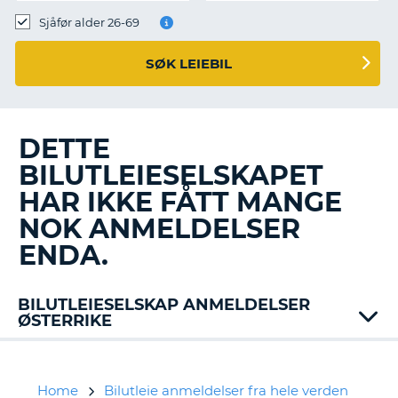
Sjåfør alder 26-69
SØK LEIEBIL
DETTE
BILUTLEIESELSKAPET
HAR IKKE FÅTT MANGE
NOK ANMELDELSER
ENDA.
BILUTLEIESELSKAP ANMELDELSER
ØSTERRIKE
Alamo
Auto
Union
Home
Bilutleie anmeldelser fra hele verden
T