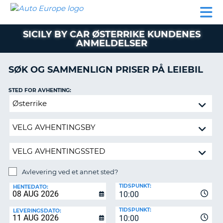
AUTO
LEIEBIL
LEASING
LEIE
EUROPE
LEIEBIL
AV BIL I
PARTNER
SUPPORT
BOBIL
LEASING
EUROPA
SICILY BY CAR ØSTERRIKE KUNDENES
AV
ANMELDELSER
BIL
AP
I
EUROPA
SØK OG SAMMENLIGN PRISER PÅ LEIEBIL
R
LEIE
STED FOR AVHENTING:
G
BOBIL
Avlevering
PARTNER
ved
et
SUPPORT
annet
MITT
sted?
MEDLEMSSKAP
Avlevering ved et annet sted?
ADMINISTRER
AVLEVERINGSSTED:
MIN
TIDSPUNKT:
HENTEDATO:
BOOKING
10:00
NORGE
TIDSPUNKT:
LEVERINGSDATO:
10:00