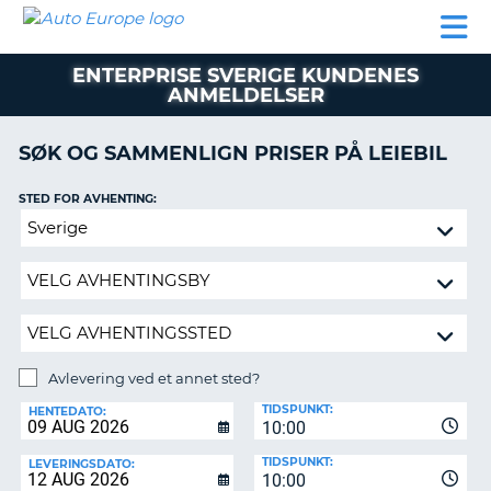
AUTO
LEIEBIL
LEASING
LEIE
EUROPE
LEIEBIL
AV BIL I
PARTNER
SUPPORT
BOBIL
LEASING
EUROPA
ENTERPRISE SVERIGE KUNDENES
AV
ANMELDELSER
BIL
AP
I
EUROPA
SØK OG SAMMENLIGN PRISER PÅ LEIEBIL
R
LEIE
STED FOR AVHENTING:
G
BOBIL
Avlevering
PARTNER
ved
et
SUPPORT
annet
MITT
sted?
MEDLEMSSKAP
Avlevering ved et annet sted?
ADMINISTRER
AVLEVERINGSSTED:
MIN
TIDSPUNKT:
HENTEDATO:
BOOKING
10:00
NORGE
TIDSPUNKT:
LEVERINGSDATO:
10:00