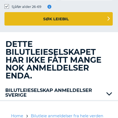
Sjåfør alder 26-69
SØK LEIEBIL
DETTE
BILUTLEIESELSKAPET
HAR IKKE FÅTT MANGE
NOK ANMELDELSER
ENDA.
BILUTLEIESELSKAP ANMELDELSER
SVERIGE
Alamo
Avis
Budget
Home
Bilutleie anmeldelser fra hele verden
T