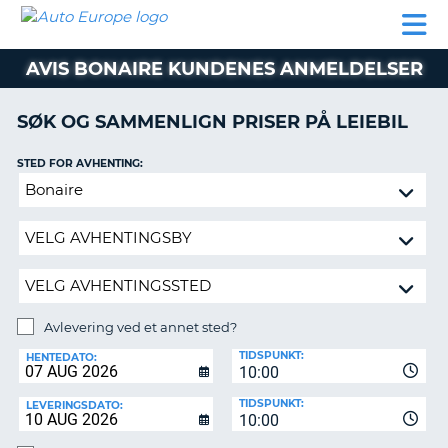
AUTO
LEIEBIL
LEASING
LEIE
EUROPE
LEIEBIL
AV BIL I
PARTNER
SUPPORT
BOBIL
LEASING
EUROPA
AVIS BONAIRE KUNDENES ANMELDELSER
AV
BIL
AP
I
SØK OG SAMMENLIGN PRISER PÅ LEIEBIL
EUROPA
STED FOR AVHENTING:
R
LEIE
G
BOBIL
Avlevering
ved
PARTNER
et
annet
SUPPORT
sted?
MITT
MEDLEMSSKAP
Avlevering ved et annet sted?
AVLEVERINGSSTED:
ADMINISTRER
TIDSPUNKT:
HENTEDATO:
MIN
10:00
BOOKING
TIDSPUNKT:
LEVERINGSDATO:
10:00
NORGE