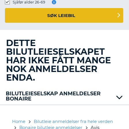
Sjåfør alder 26-69
SØK LEIEBIL
DETTE
BILUTLEIESELSKAPET
HAR IKKE FÅTT MANGE
NOK ANMELDELSER
ENDA.
BILUTLEIESELSKAP ANMELDELSER
BONAIRE
Hertz
Home
Bilutleie anmeldelser fra hele verden
Bonaire bilutleie anmeldelser
Avis
T