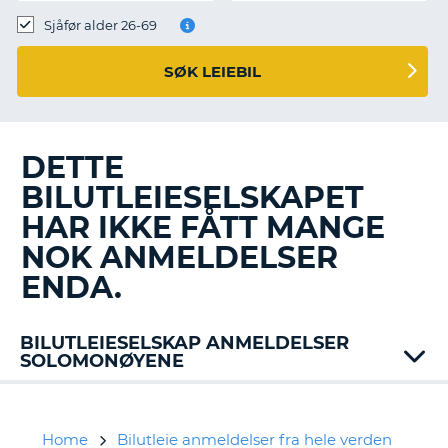
Sjåfør alder 26-69
SØK LEIEBIL
DETTE
BILUTLEIESELSKAPET
HAR IKKE FÅTT MANGE
NOK ANMELDELSER
ENDA.
BILUTLEIESELSKAP ANMELDELSER
SOLOMONØYENE
Home
Bilutleie anmeldelser fra hele verden
T