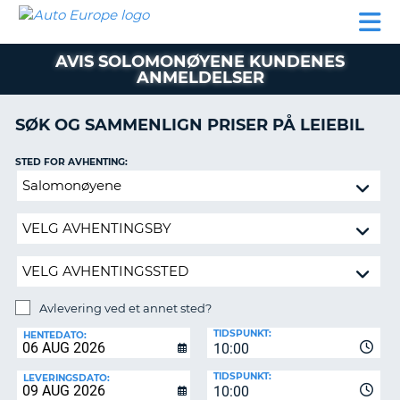
AUTO
LEIEBIL
LEASING
LEIE
EUROPE
LEIEBIL
AV BIL I
PARTNER
SUPPORT
BOBIL
LEASING
EUROPA
AVIS SOLOMONØYENE KUNDENES
AV
ANMELDELSER
BIL
AP
I
EUROPA
SØK OG SAMMENLIGN PRISER PÅ LEIEBIL
R
LEIE
STED FOR AVHENTING:
G
BOBIL
Avlevering
PARTNER
ved
et
SUPPORT
annet
MITT
sted?
MEDLEMSSKAP
Avlevering ved et annet sted?
ADMINISTRER
AVLEVERINGSSTED:
MIN
TIDSPUNKT:
HENTEDATO:
BOOKING
10:00
NORGE
TIDSPUNKT:
LEVERINGSDATO:
10:00