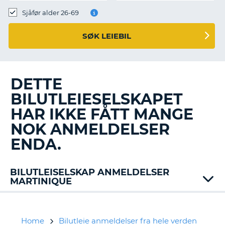
Sjåfør alder 26-69
SØK LEIEBIL
DETTE
BILUTLEIESELSKAPET
HAR IKKE FÅTT MANGE
NOK ANMELDELSER
ENDA.
BILUTLEISELSKAP ANMELDELSER
MARTINIQUE
Alamo
Europcar
Jumbo
Home
Bilutleie anmeldelser fra hele verden
T