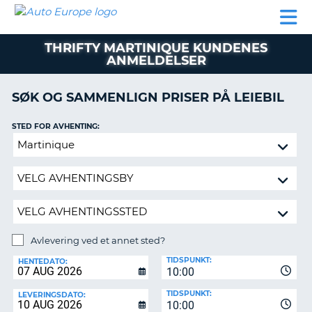
AUTO
LEIEBIL
LEASING
LEIE
EUROPE
LEIEBIL
AV BIL I
PARTNER
SUPPORT
BOBIL
LEASING
EUROPA
THRIFTY MARTINIQUE KUNDENES
AV
ANMELDELSER
BIL
AP
I
EUROPA
SØK OG SAMMENLIGN PRISER PÅ LEIEBIL
R
LEIE
STED FOR AVHENTING:
G
BOBIL
Avlevering
PARTNER
ved
et
SUPPORT
annet
MITT
sted?
MEDLEMSSKAP
Avlevering ved et annet sted?
ADMINISTRER
AVLEVERINGSSTED:
MIN
TIDSPUNKT:
HENTEDATO:
BOOKING
10:00
NORGE
TIDSPUNKT:
LEVERINGSDATO:
10:00