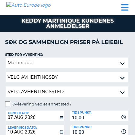
AUTO
LEIEBIL
LEASING
LEIE
EUROPE
LEIEBIL
AV BIL I
PARTNER
SUPPORT
BOBIL
LEASING
EUROPA
KEDDY MARTINIQUE KUNDENES
AV
ANMELDELSER
BIL
AP
I
EUROPA
SØK OG SAMMENLIGN PRISER PÅ LEIEBIL
R
LEIE
STED FOR AVHENTING:
G
BOBIL
Avlevering
PARTNER
ved
et
SUPPORT
annet
MITT
sted?
MEDLEMSSKAP
Avlevering ved et annet sted?
ADMINISTRER
AVLEVERINGSSTED:
MIN
TIDSPUNKT:
HENTEDATO:
BOOKING
10:00
NORGE
TIDSPUNKT:
LEVERINGSDATO:
10:00