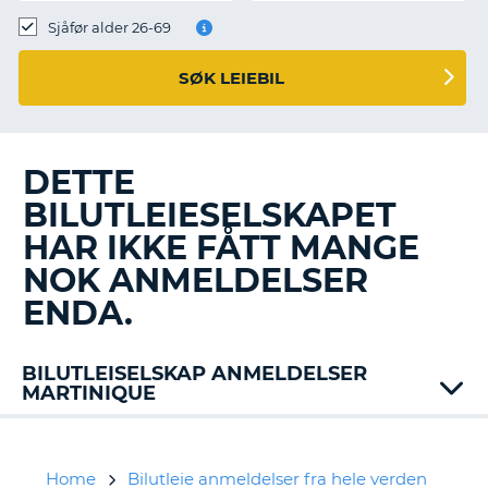
Sjåfør alder 26-69
SØK LEIEBIL
DETTE
BILUTLEIESELSKAPET
HAR IKKE FÅTT MANGE
NOK ANMELDELSER
ENDA.
BILUTLEISELSKAP ANMELDELSER
MARTINIQUE
Alamo
Europcar
Jumbo
Home
Bilutleie anmeldelser fra hele verden
T