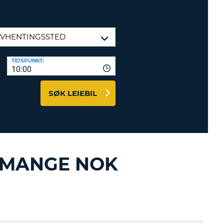
TER OG
DSPARTNERE
INN HER
TIDSPUNKT:
10:00
SØK LEIEBIL
T MANGE NOK