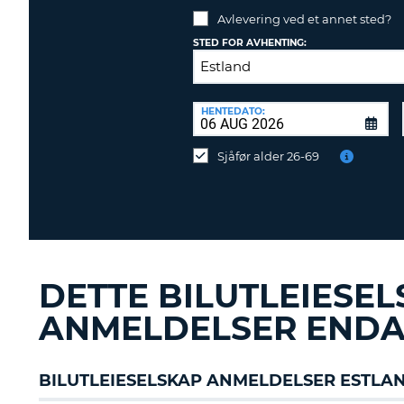
Avlevering ved et annet sted?
NORGE
STED FOR AVHENTING:
AVLEVERINGSSTED:
HENTEDATO:
Avlevering
ved
Sjåfør alder 26-69
et
annet
sted?
DETTE BILUTLEIESE
ANMELDELSER ENDA
BILUTLEIESELSKAP ANMELDELSER ESTLA