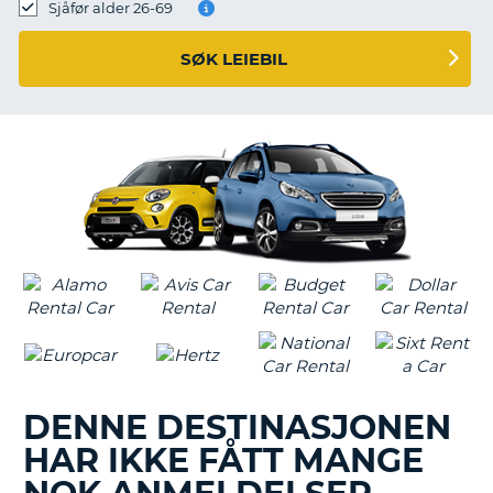
Sjåfør alder 26-69
SØK LEIEBIL
DENNE DESTINASJONEN
HAR IKKE FÅTT MANGE
T