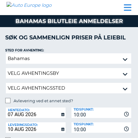
AUTO
LEIEBIL
LEASING
LEIE
EUROPE
LEIEBIL
AV BIL I
PARTNER
SUPPORT
BOBIL
LEASING
EUROPA
BAHAMAS BILUTLEIE ANMELDELSER
AV
BIL
AP
I
SØK OG SAMMENLIGN PRISER PÅ LEIEBIL
EUROPA
STED FOR AVHENTING:
R
LEIE
G
BOBIL
Avlevering
ved
PARTNER
et
annet
SUPPORT
sted?
MITT
MEDLEMSSKAP
Avlevering ved et annet sted?
AVLEVERINGSSTED:
ADMINISTRER
TIDSPUNKT:
HENTEDATO:
MIN
10:00
BOOKING
TIDSPUNKT:
LEVERINGSDATO:
10:00
NORGE