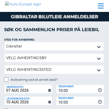
AUTO
LEIEBIL
LEASING
LEIE
EUROPE
LEIEBIL
AV BIL I
PARTNER
SUPPORT
BOBIL
LEASING
EUROPA
GIBRALTAR BILUTLEIE ANMELDELSER
AV
BIL
AP
I
SØK OG SAMMENLIGN PRISER PÅ LEIEBIL
EUROPA
STED FOR AVHENTING:
R
LEIE
G
BOBIL
Avlevering
ved
PARTNER
et
annet
SUPPORT
sted?
MITT
MEDLEMSSKAP
Avlevering ved et annet sted?
AVLEVERINGSSTED:
ADMINISTRER
TIDSPUNKT:
HENTEDATO:
MIN
10:00
BOOKING
TIDSPUNKT:
LEVERINGSDATO:
10:00
NORGE