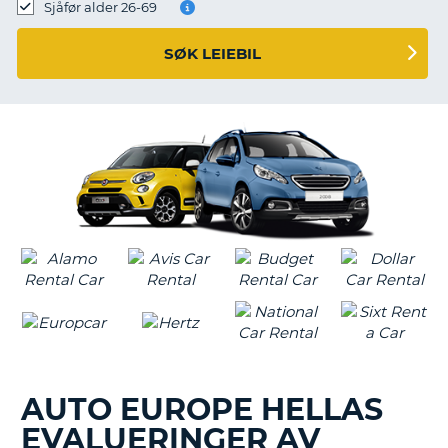
Sjåfør alder 26-69
SØK LEIEBIL
AUTO EUROPE HELLAS
EVALUERINGER AV
T