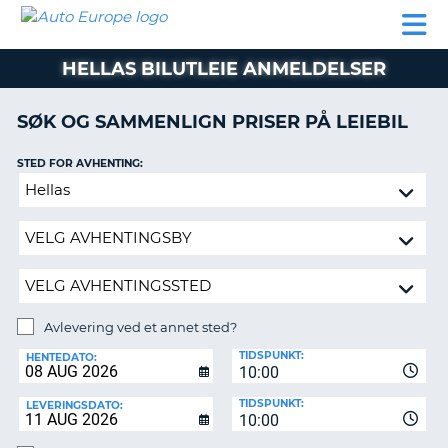
AUTO
LEIEBIL
LEASING
LEIE
EUROPE
LEIEBIL
AV BIL I
PARTNER
SUPPORT
BOBIL
LEASING
EUROPA
HELLAS BILUTLEIE ANMELDELSER
AV
BIL
AP
I
SØK OG SAMMENLIGN PRISER PÅ LEIEBIL
EUROPA
STED FOR AVHENTING:
R
LEIE
G
BOBIL
Avlevering
ved
PARTNER
et
annet
SUPPORT
sted?
MITT
MEDLEMSSKAP
Avlevering ved et annet sted?
AVLEVERINGSSTED:
ADMINISTRER
TIDSPUNKT:
HENTEDATO:
MIN
10:00
BOOKING
TIDSPUNKT:
LEVERINGSDATO:
10:00
NORGE