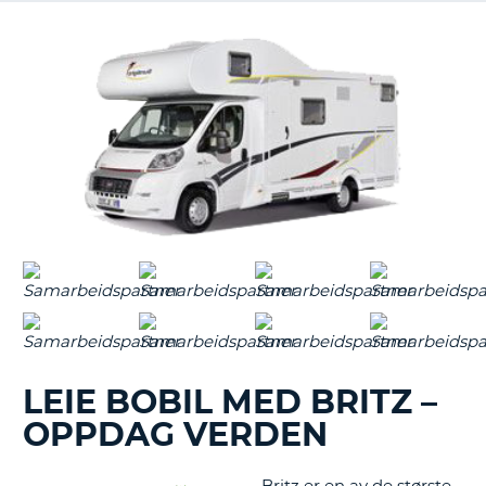
LEIE BOBIL MED BRITZ –
OPPDAG VERDEN
T
Britz er en av de største