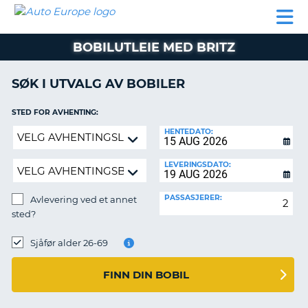
AUTO
LEIEBIL
LEASING
LEIE
EUROPE
LEIEBIL
AV BIL I
PARTNER
SUPPORT
BOBIL
LEASING
EUROPA
BOBILUTLEIE MED BRITZ
AV
BIL
AP
I
SØK I UTVALG AV BOBILER
EUROPA
STED FOR AVHENTING:
R
LEIE
G
BOBIL
Avlevering
HENTEDATO:
ved
PARTNER
et
LEVERINGSDATO:
annet
SUPPORT
sted?
PASSASJERER:
Avlevering ved et annet
MITT
sted?
MEDLEMSSKAP
AVLEVERINGSSTED:
ADMINISTRER
Sjåfør alder 26-69
MIN
BOOKING
FINN DIN BOBIL
NORGE