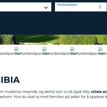
MINST
PASSASJERER:
EN
AGEN
SAMARBEI
STOR
LOGG 
BOKSTAV.
ENDRE
PASSORD
MINST
EN
LITEN
CANCEL
BOKSTAV.
MINST
ETT
TALL.
MINST
ETT
TEGN
IBIA
den moderne reisende, og derfor kan vi nå også tilby
utleie a
neshorn. Hvis du skal ta med familien på safari for å oppleve