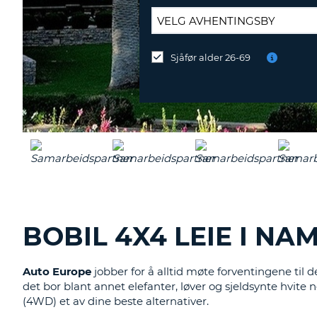
NORGE
AVLEVERINGSSTED:
Sjåfør alder 26-69
Avlevering
ved
et
annet
sted?
BOBIL 4X4 LEIE I NAM
Auto Europe
jobber for å alltid møte forventingene til 
det bor blant annet elefanter, løver og sjeldsynte hvite 
(4WD) et av dine beste alternativer.