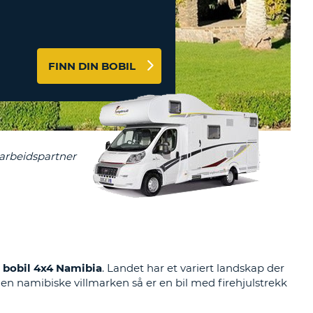
TER OG
DSPARTNERE
INN HER
FINN DIN BOBIL
v bobil 4x4 Namibia
. Landet har et variert landskap der
 den namibiske villmarken så er en bil med firehjulstrekk