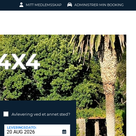
MITT MEDLEMSSKAP
ADMINISTRER MIN BOOKING
N
NG
SSE
 4X4
ER
INGEN
Avlevering ved et annet sted?
ENKLERE BOOKING
Y KONTO
LEVERINGSDATO: