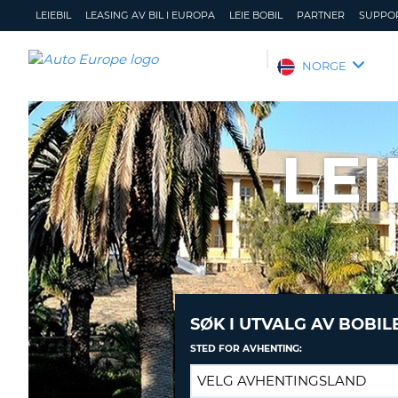
LEIEBIL
LEASING AV BIL I EUROPA
LEIE BOBIL
PARTNER
SUPPO
AUTO
NORGE
EUROPE
LEIEBIL
LEASING
LEI
AV
BIL
I
EUROPA
LEIE
BOBIL
PARTNER
SØK I UTVALG AV BOBIL
SUPPORT
STED FOR AVHENTING:
MITT
ADMINISTRER
MEDLEMSSKAP
MIN
BOOKING