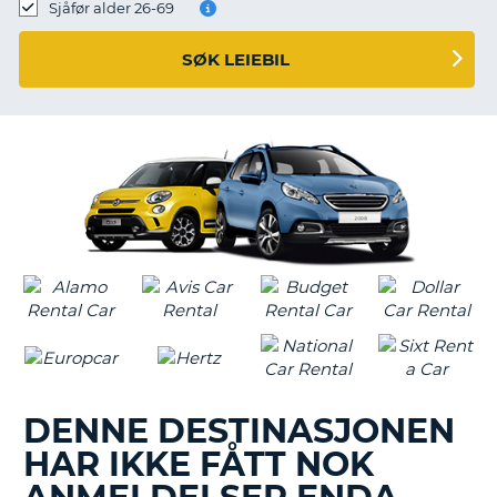
Sjåfør alder 26-69
SØK LEIEBIL
DENNE DESTINASJONEN
HAR IKKE FÅTT NOK
T