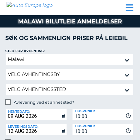
AUTO
LEIEBIL
LEASING
LEIE
EUROPE
LEIEBIL
AV BIL I
PARTNER
SUPPORT
BOBIL
LEASING
EUROPA
MALAWI BILUTLEIE ANMELDELSER
AV
BIL
AP
I
SØK OG SAMMENLIGN PRISER PÅ LEIEBIL
EUROPA
STED FOR AVHENTING:
R
LEIE
G
BOBIL
Avlevering
ved
PARTNER
et
annet
SUPPORT
sted?
MITT
MEDLEMSSKAP
Avlevering ved et annet sted?
AVLEVERINGSSTED:
ADMINISTRER
TIDSPUNKT:
HENTEDATO:
MIN
10:00
BOOKING
TIDSPUNKT:
LEVERINGSDATO:
10:00
NORGE