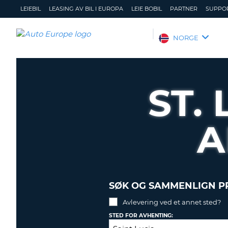
LEIEBIL
LEASING AV BIL I EUROPA
LEIE BOBIL
PARTNER
SUPPO
AUTO
NORGE
EUROPE
LEIEBIL
LEASING
ST.
AV
BIL
I
A
EUROPA
LEIE
BOBIL
PARTNER
SØK OG SAMMENLIGN PR
SUPPORT
Avlevering ved et annet sted?
MITT
ADMINISTRER
MEDLEMSSKAP
STED FOR AVHENTING:
MIN
BOOKING