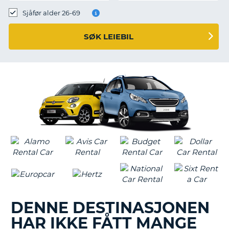
Sjåfør alder 26-69
SØK LEIEBIL
DENNE DESTINASJONEN
HAR IKKE FÅTT MANGE
T