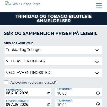
AUTO
LEIEBIL
LEASING
LEIE
EUROPE
LEIEBIL
AV BIL I
PARTNER
SUPPORT
BOBIL
LEASING
EUROPA
TRINIDAD OG TOBAGO BILUTLEIE
AV
ANMELDELSER
BIL
AP
I
EUROPA
SØK OG SAMMENLIGN PRISER PÅ LEIEBIL
R
LEIE
STED FOR AVHENTING:
G
BOBIL
Avlevering
PARTNER
ved
et
SUPPORT
annet
MITT
sted?
MEDLEMSSKAP
Avlevering ved et annet sted?
ADMINISTRER
AVLEVERINGSSTED:
MIN
TIDSPUNKT:
HENTEDATO:
BOOKING
10:00
NORGE
TIDSPUNKT:
LEVERINGSDATO:
10:00