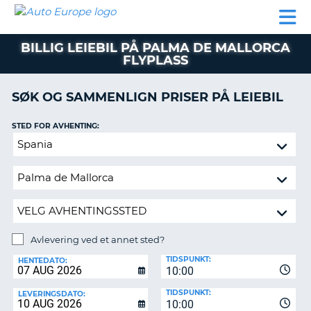
AUTO
LEIEBIL
LEASING
LEIE
EUROPE
LEIEBIL
AV BIL I
PARTNER
SUPPORT
BOBIL
LEASING
EUROPA
BILLIG LEIEBIL PÅ PALMA DE MALLORCA
AV
FLYPLASS
BIL
AP
I
EUROPA
SØK OG SAMMENLIGN PRISER PÅ LEIEBIL
R
LEIE
STED FOR AVHENTING:
G
BOBIL
Avlevering
PARTNER
ved
et
SUPPORT
annet
MITT
sted?
MEDLEMSSKAP
Avlevering ved et annet sted?
ADMINISTRER
AVLEVERINGSSTED:
MIN
TIDSPUNKT:
HENTEDATO:
BOOKING
10:00
NORGE
TIDSPUNKT:
LEVERINGSDATO:
10:00