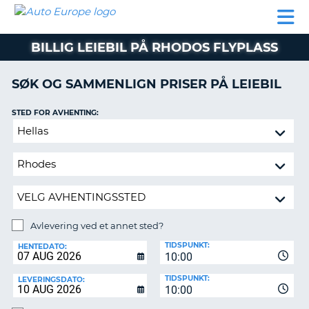
AUTO
LEIEBIL
LEASING
LEIE
EUROPE
LEIEBIL
AV BIL I
PARTNER
SUPPORT
BOBIL
LEASING
EUROPA
BILLIG LEIEBIL PÅ RHODOS FLYPLASS
AV
BIL
AP
I
SØK OG SAMMENLIGN PRISER PÅ LEIEBIL
EUROPA
STED FOR AVHENTING:
R
LEIE
G
BOBIL
Avlevering
ved
PARTNER
et
annet
SUPPORT
sted?
MITT
MEDLEMSSKAP
Avlevering ved et annet sted?
AVLEVERINGSSTED:
ADMINISTRER
TIDSPUNKT:
HENTEDATO:
MIN
10:00
BOOKING
TIDSPUNKT:
LEVERINGSDATO:
10:00
NORGE