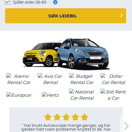
Sjåfør alder 26-69
SØK LEIEBIL
"
Har brukt Autoeurope mange ganger, og har
sjelden hatt noen problemer knyttet til de. Har
T