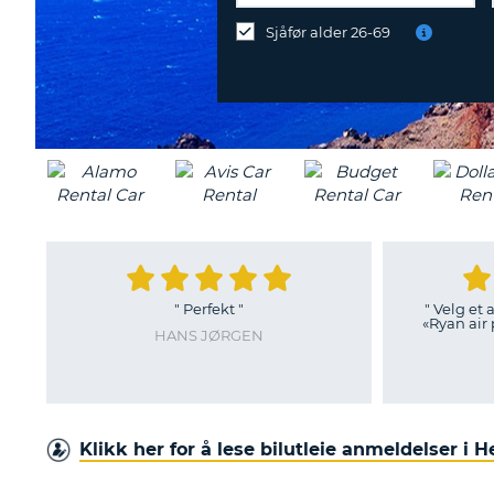
ved
Sjåfør alder 26-69
NORGE
et
annet
sted?
"
Perfekt
"
"
Velg et 
«Ryan air 
HANS JØRGEN
Klikk her for å lese bilutleie anmeldelser i H