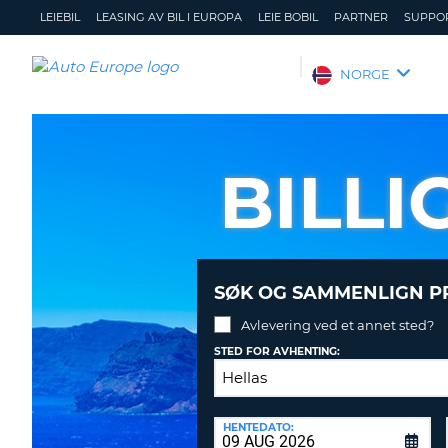
LEIEBIL
LEASING AV BIL I EUROPA
LEIE BOBIL
PARTNER
SUPPO
AUTO
NORGE
EUROPE
LEIEBIL
LEASING
BILLI
AV
BIL
I
EUROPA
LEIE
SØK OG SAMMENLIGN PR
BOBIL
Avlevering ved et annet sted?
PARTNER
STED FOR AVHENTING:
SUPPORT
MITT
ADMINISTRER
AVLEVERINGSSTED:
MEDLEMSSKAP
MIN
HENTEDATO:
Avlevering
BOOKING