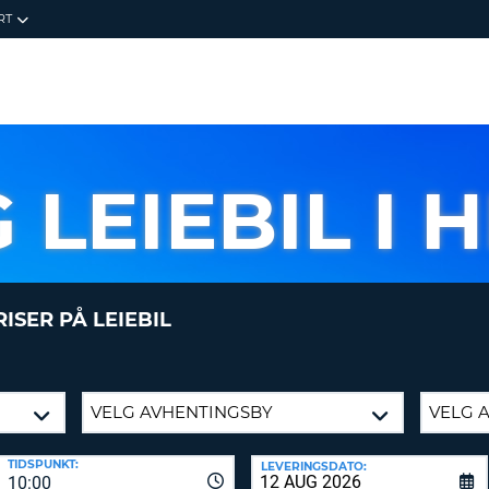
RT
FINN DIN
LOGG IN
DIN
BESTILLI
E-
DIN E-POSTADRE
POSTADRESSE
DIN E-POST
G LEIEBIL I 
GJELDENDE
PASSORD
VOUCHERNUMM
PASSORD
NYTT
LOGG INN
ISER PÅ LEIEBIL
SE PÅ BESTILL
PASSORD
GLEMT PASSORD?
FOR RASKERE, 
8-
BEKREFT
LAG N
16
NYTT
TIDSPUNKT:
LEVERINGSDATO:
TEGN
PASSORD
10:00