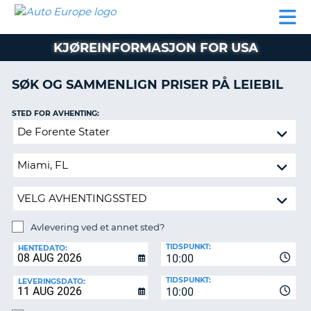
AUTO
LEIEBIL
LEASING
LEIE
EUROPE
LEIEBIL
AV BIL I
PARTNER
SUPPORT
BOBIL
LEASING
EUROPA
KJØREINFORMASJON FOR USA
AV
BIL
AP
I
SØK OG SAMMENLIGN PRISER PÅ LEIEBIL
EUROPA
STED FOR AVHENTING:
R
LEIE
G
BOBIL
Avlevering
ved
PARTNER
et
annet
SUPPORT
sted?
MITT
MEDLEMSSKAP
Avlevering ved et annet sted?
AVLEVERINGSSTED:
ADMINISTRER
TIDSPUNKT:
HENTEDATO:
MIN
10:00
BOOKING
TIDSPUNKT:
LEVERINGSDATO:
10:00
NORGE