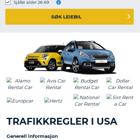
Sjåfør alder 26-69
SØK LEIEBIL
TRAFIKKREGLER I USA
Generell informasjon
T