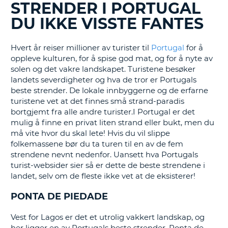
STRENDER I PORTUGAL
BLOGGINNLEGG......
DU IKKE VISSTE FANTES
Hvert år reiser millioner av turister til
Portugal
for å
oppleve kulturen, for å spise god mat, og for å nyte av
solen og det vakre landskapet. Turistene besøker
landets severdigheter og hva de tror er Portugals
beste strender. De lokale innbyggerne og de erfarne
turistene vet at det finnes små strand-paradis
bortgjemt fra alle andre turister.I Portugal er det
mulig å finne en privat liten strand eller bukt, men du
må vite hvor du skal lete! Hvis du vil slippe
folkemassene bør du ta turen til en av de fem
strendene nevnt nedenfor. Uansett hva Portugals
turist-websider sier så er dette de beste strendene i
landet, selv om de fleste ikke vet at de eksisterer!
PONTA DE PIEDADE
Vest for Lagos er det et utrolig vakkert landskap, og
T
her ligger en av Portugals beste strender. Ponta de