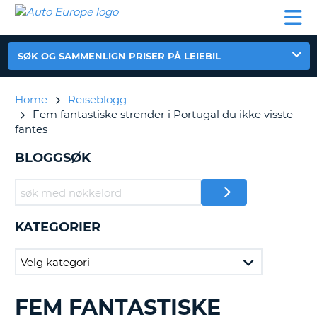
AUTO
LEIEBIL
LEASING
LEIE
EUROPE
LEIEBIL
AV BIL I
PARTNER
SUPPORT
BOBIL
LEASING
EUROPA
AV
SØK OG SAMMENLIGN PRISER PÅ LEIEBIL
BIL
AP
I
EUROPA
Home
Reiseblogg
Fem fantastiske strender i Portugal du ikke visste
R
LEIE
fantes
G
BOBIL
BLOGGSØK
PARTNER
SUPPORT
MITT
MEDLEMSSKAP
KATEGORIER
ADMINISTRER
MIN
BOOKING
NORGE
FEM FANTASTISKE
SØKER
ETTER