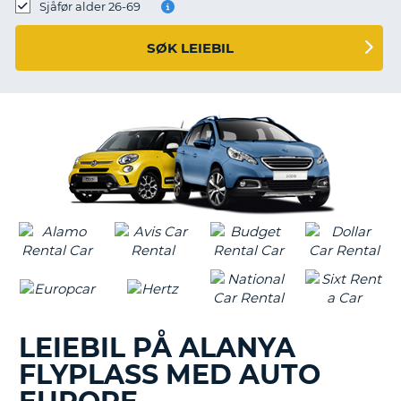
Sjåfør alder 26-69
SØK LEIEBIL
LEIEBIL PÅ ALANYA
FLYPLASS MED AUTO
T