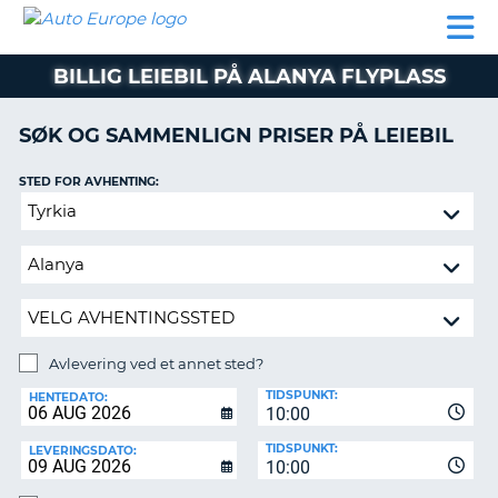
AUTO
LEIEBIL
LEASING
LEIE
EUROPE
LEIEBIL
AV BIL I
PARTNER
SUPPORT
BOBIL
LEASING
EUROPA
BILLIG LEIEBIL PÅ ALANYA FLYPLASS
AV
BIL
AP
I
SØK OG SAMMENLIGN PRISER PÅ LEIEBIL
EUROPA
STED FOR AVHENTING:
R
LEIE
G
BOBIL
Avlevering
ved
PARTNER
et
annet
SUPPORT
sted?
MITT
MEDLEMSSKAP
Avlevering ved et annet sted?
AVLEVERINGSSTED:
ADMINISTRER
TIDSPUNKT:
HENTEDATO:
MIN
10:00
BOOKING
TIDSPUNKT:
LEVERINGSDATO:
10:00
NORGE