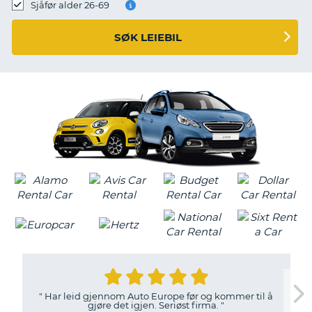
Sjåfør alder 26-69
SØK LEIEBIL
"
Har leid gjennom Auto Europe før og kommer til å
gjøre det igjen. Seriøst firma.
"
T