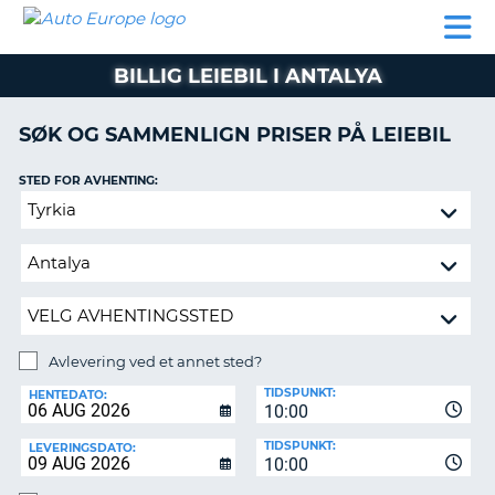
AUTO
LEIEBIL
LEASING
LEIE
EUROPE
LEIEBIL
AV BIL I
PARTNER
SUPPORT
BOBIL
LEASING
EUROPA
BILLIG LEIEBIL I ANTALYA
AV
BIL
AP
I
SØK OG SAMMENLIGN PRISER PÅ LEIEBIL
EUROPA
STED FOR AVHENTING:
R
LEIE
G
BOBIL
Avlevering
ved
PARTNER
et
annet
SUPPORT
sted?
MITT
MEDLEMSSKAP
Avlevering ved et annet sted?
AVLEVERINGSSTED:
ADMINISTRER
TIDSPUNKT:
HENTEDATO:
MIN
10:00
BOOKING
TIDSPUNKT:
LEVERINGSDATO:
10:00
NORGE