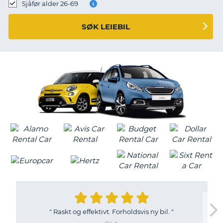
Sjåfør alder 26-69
SØK LEIEBIL
"
Raskt og effektivt. Forholdsvis ny bil.
"
T