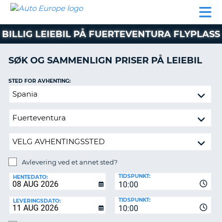
AUTO
LEIEBIL
LEASING
LEIE
EUROPE
LEIEBIL
AV BIL I
PARTNER
SUPPORT
BOBIL
LEASING
EUROPA
BILLIG LEIEBIL PÅ FUERTEVENTURA FLYPLASS
AV
BIL
AP
I
SØK OG SAMMENLIGN PRISER PÅ LEIEBIL
EUROPA
STED FOR AVHENTING:
R
LEIE
G
BOBIL
Avlevering
ved
PARTNER
et
annet
SUPPORT
sted?
MITT
MEDLEMSSKAP
Avlevering ved et annet sted?
AVLEVERINGSSTED:
ADMINISTRER
TIDSPUNKT:
HENTEDATO:
MIN
10:00
BOOKING
TIDSPUNKT:
LEVERINGSDATO:
10:00
NORGE