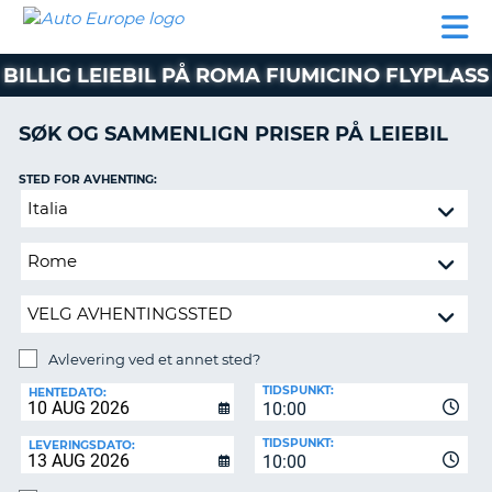
AUTO
LEIEBIL
LEASING
LEIE
EUROPE
LEIEBIL
AV BIL I
PARTNER
SUPPORT
BOBIL
LEASING
EUROPA
BILLIG LEIEBIL PÅ ROMA FIUMICINO FLYPLASS
AV
BIL
AP
I
SØK OG SAMMENLIGN PRISER PÅ LEIEBIL
EUROPA
STED FOR AVHENTING:
R
LEIE
G
BOBIL
Avlevering
ved
PARTNER
et
annet
SUPPORT
sted?
MITT
MEDLEMSSKAP
Avlevering ved et annet sted?
AVLEVERINGSSTED:
ADMINISTRER
TIDSPUNKT:
HENTEDATO:
MIN
10:00
BOOKING
TIDSPUNKT:
LEVERINGSDATO:
10:00
NORGE