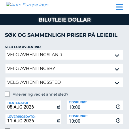
AUTO
LEIEBIL
LEASING
LEIE
EUROPE
LEIEBIL
AV BIL I
PARTNER
SUPPORT
BOBIL
LEASING
EUROPA
BILUTLEIE DOLLAR
AV
BIL
AP
I
SØK OG SAMMENLIGN PRISER PÅ LEIEBIL
EUROPA
STED FOR AVHENTING:
R
LEIE
G
BOBIL
Avlevering
ved
PARTNER
et
annet
SUPPORT
sted?
MITT
MEDLEMSSKAP
Avlevering ved et annet sted?
AVLEVERINGSSTED:
ADMINISTRER
TIDSPUNKT:
HENTEDATO:
MIN
10:00
BOOKING
TIDSPUNKT:
LEVERINGSDATO:
10:00
NORGE