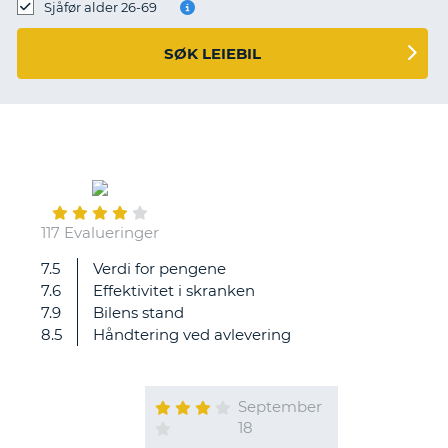
Sjåfør alder 26-69
SØK LEIEBIL
117 Evalueringer
7.5
Verdi for pengene
7.6
Effektivitet i skranken
7.9
Bilens stand
8.5
Håndtering ved avlevering
September
18
T