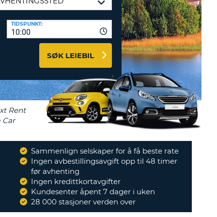
TER OG
TIDSPUNKT:
DSPARTNERE
10:00
INN HER
SØK LEIEBIL
Sammenlign selskaper for å få beste rate
Ingen avbestillingsavgift opp til 48 timer
 pålitelig billeie. God
før avhenting
n før avhenting av bilen.
Ingen kredittkortavgifter
effektivt, slipper å...
"
Kundesenter åpent 7 dager i uken
HEIKKI
28 000 stasjoner verden over