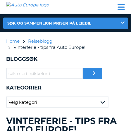
AUTO
LEIEBIL
LEASING
LEIE
EUROPE
LEIEBIL
AV BIL I
PARTNER
SUPPORT
BOBIL
LEASING
EUROPA
AV
SØK OG SAMMENLIGN PRISER PÅ LEIEBIL
BIL
AP
I
EUROPA
Home
Reiseblogg
Vinterferie - tips fra Auto Europe!
R
LEIE
G
BOBIL
BLOGGSØK
PARTNER
SUPPORT
MITT
KATEGORIER
MEDLEMSSKAP
ADMINISTRER
MIN
BOOKING
VINTERFERIE - TIPS FRA
SØKER
NORGE
ETTER
AUTO EUROPE!
BLOGGINNLEGG......