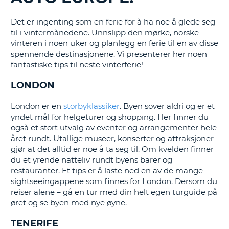
Det er ingenting som en ferie for å ha noe å glede seg
til i vintermånedene. Unnslipp den mørke, norske
vinteren i noen uker og planlegg en ferie til en av disse
spennende destinasjonene. Vi presenterer her noen
fantastiske tips til neste vinterferie!
LONDON
London er en
storbyklassiker
. Byen sover aldri og er et
yndet mål for helgeturer og shopping. Her finner du
også et stort utvalg av eventer og arrangementer hele
året rundt. Utallige museer, konserter og attraksjoner
gjør at det alltid er noe å ta seg til. Om kvelden finner
du et yrende natteliv rundt byens barer og
restauranter. Et tips er å laste ned en av de mange
sightseeingappene som finnes for London. Dersom du
reiser alene – gå en tur med din helt egen turguide på
øret og se byen med nye øyne.
TENERIFE
T