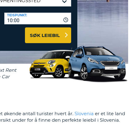
TER OG
TIDSPUNKT:
DSPARTNERE
10:00
INN HER
SØK LEIEBIL
t økende antall turister hvert år.
Slovenia
er et lite land
sikt under for å finne den perfekte leiebil i Slovenia.