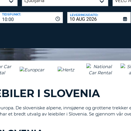
MINST
EN
AGEN
TIDSPUNKT:
SAMARBEI
LEVERINGSDATO:
STOR
10:00
LOGG 
BOKSTAV.
ENDRE
PASSORD
MINST
EN
LITEN
CANCEL
BOKSTAV.
MINST
ETT
TALL.
MINST
ETT
BILER I SLOVENIA
TEGN
europa. De sloveniske alpene, innsjøene og grottene trekker e
r et bredt utvalg av leiebiler i Slovenia. Se gjennom vår over