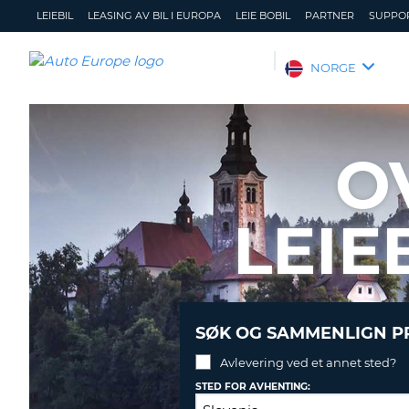
LEIEBIL
LEASING AV BIL I EUROPA
LEIE BOBIL
PARTNER
SUPPO
AUTO
NORGE
EUROPE
LEIEBIL
LEASING
O
AV
BIL
I
LEIE
EUROPA
LEIE
BOBIL
PARTNER
SØK OG SAMMENLIGN PR
SUPPORT
Avlevering ved et annet sted?
MITT
ADMINISTRER
MEDLEMSSKAP
STED FOR AVHENTING:
MIN
BOOKING