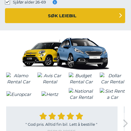
Sjåfør alder 26-69
SØK LEIEBIL
"
God pris. Alltid fin bil. Lett å bestille
"
T