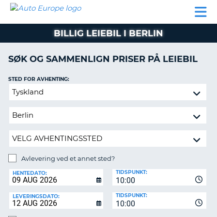
AUTO
LEIEBIL
LEASING
LEIE
EUROPE
LEIEBIL
AV BIL I
PARTNER
SUPPORT
BOBIL
LEASING
EUROPA
BILLIG LEIEBIL I BERLIN
AV
BIL
AP
I
SØK OG SAMMENLIGN PRISER PÅ LEIEBIL
EUROPA
STED FOR AVHENTING:
R
LEIE
G
BOBIL
Avlevering
ved
PARTNER
et
annet
SUPPORT
sted?
MITT
MEDLEMSSKAP
Avlevering ved et annet sted?
AVLEVERINGSSTED:
ADMINISTRER
TIDSPUNKT:
HENTEDATO:
MIN
10:00
BOOKING
TIDSPUNKT:
LEVERINGSDATO:
10:00
NORGE